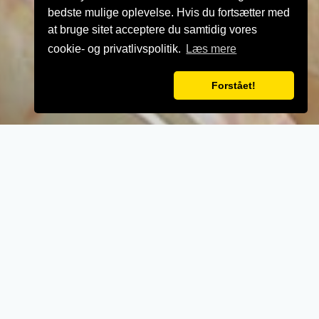
bedste mulige oplevelse. Hvis du fortsætter med
at bruge sitet acceptere du samtidig vores
cookie- og privatlivspolitik.
Læs mere
Forstået!
VELKOMMEN TIL
Asferg Pizza
- Når vi laver mad til vores kunder, lægger vi
vægt på kvalitet, service og renlighed.
- Stort udvalg i lækre oplevelser for ganen.
- Udsøgte råvarer og en nænsom stræben
efter det perfekte sikrer en oplevelse udover
det sædvanglige.