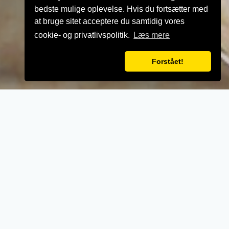
bedste mulige oplevelse. Hvis du fortsætter med
at bruge sitet acceptere du samtidig vores
cookie- og privatlivspolitik.
Læs mere
Forstået!
VELKOMMEN TIL
Asferg Pizza
- Når vi laver mad til vores kunder, lægger vi
vægt på kvalitet, service og renlighed.
- Stort udvalg i lækre oplevelser for ganen.
- Udsøgte råvarer og en nænsom stræben
efter det perfekte sikrer en oplevelse udover
det sædvanglige.