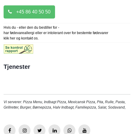
+45 86 40 50 50
Hvis du - eller den du bestiller for -
har fødevareallergi eller er intolerant over for bestemte fødevarer
klik her og kontakt os.
Tjenester
Vi serverer:
Pizza Menu
,
Indbagt Pizza
,
Mexicansk Pizza
,
Pita
,
Rulle
,
Pasta
,
Grillretter
,
Burger
,
Børnepizza
,
Halv Indbagt
,
Familiepizza
,
Salat
,
Sodavand
,